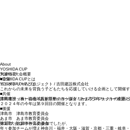
About
YOSHIDA CUP
TOP
大会概要
＞ 大会概要
YOSHIDA CUPとは
■主催
YOSHIDA CUPとは、
ヨシダドリームプロジェクト / 吉田建設株式会社
これからの未来を背負う子どもたちを応援していける企画として開催す
■共催
吉田建設（株）の地域貢献活動のヨシダドリームプロジェクトの企画と
津島市サッカー協会 / あま市サッカー協会 / あま市少年サッカー連盟 /
２０２４年の今年は第９回目の開催となります。
■後援
津島市 津島市教育委員会
あま市 あま市教育委員会
第1回大会は8チームの参加でしたが、
弥富市 弥富市教育委員会
年々参加チームが増え神奈川・福井・大阪・滋賀・京都・三重・岐阜・