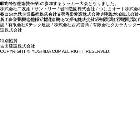
県内外から32チームの参加するサッカー大会となりました。
■2024年度協賛企業
株式会社二友組 / サントリー / 岩間造園株式会社 / つしまオート株式会社
多くの地元企業各社からもご支援をいただき、より大きな大会にしてい
有コンクリート工業株式会社 / 千代田建設株式会社 / 津島ガス株式会社 
スポーツ振興と地域活性化、そして子どもたちの夢の実現に大きく繋げ
所 / 森産業株式会社 / 太陽建機レンタル株式会社 / 有限会社石垣園芸 / 
設 / 有限会社Kテック建設 / 株式会社西武管商 / 有限会社タカラカッター 
設株式会社
特別協賛
吉田建設株式会社
COPYRIGHT © YOSHIDA CUP ALL RIGHT RESERVED.